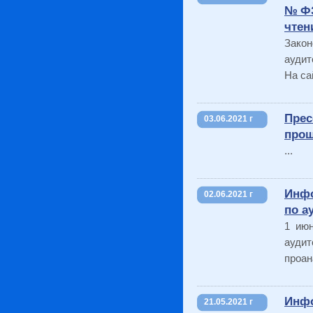
№ФЗ-
чтен
Зако
аудит
На са
Прес
03.06.2021 г
прош
...
Инфо
02.06.2021 г
по а
1 июн
аудит
проан
Инфо
21.05.2021 г