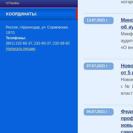
нотар
ОТЗЫВЫ
КООРДИНАТЫ:
Минф
13.07.2021 г
об а
Россия, г.Краснодар, ул. Сормовская,
197/1
Минф
Телефоны:
аудит
(861) 232-66-37, 232-60-37, 232-58-92
«О вн
Написать письмо
Ново
07.07.2021 г
от 5
Новое
г. № 
власт
Феде
06.07.2021 г
проф
нов
само