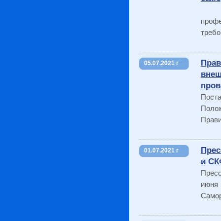
Феде
проф
требо
Прав
05.07.2021 г
внеш
пров
Пост
Поло
Прави
Прес
01.07.2021 г
и С
Прес
июня
Самор