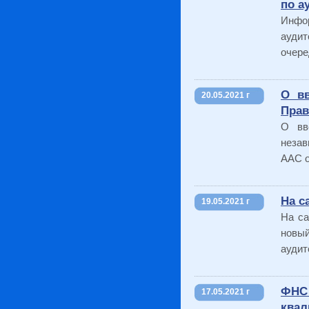
по а
Инфо
ауди
очере
О вв
20.05.2021 г
Прав
О вв
незав
ААС о
На с
19.05.2021 г
На са
новы
аудит
ФН
17.05.2021 г
квал