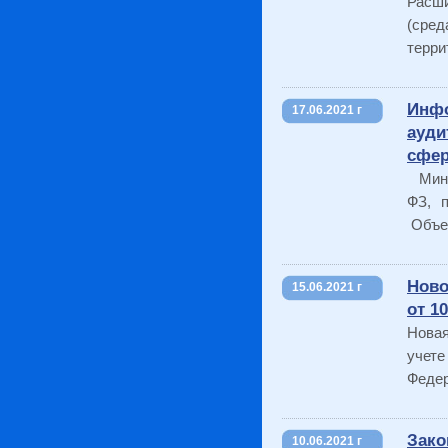
Расш
(сре
терри
Инфо
17.06.2021 г
ауди
сфер
Минфи
ФЗ, 
Объек
Ново
15.06.2021 г
от 1
Новая
учет
Федер
Зак
10.06.2021 г