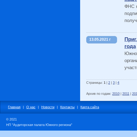
ФНС н
подпи
получ
Приг
13.05.2021 г
года
Южно
орга
участ
Страницы:
1
|
2
|
3
|
4
Архив по годам:
2010
|
2011
|
20
Главная
|
О нас
|
Новости
|
Контакты
|
Карта сайта
© 2021
НП "Аудиторская палата Южного региона"